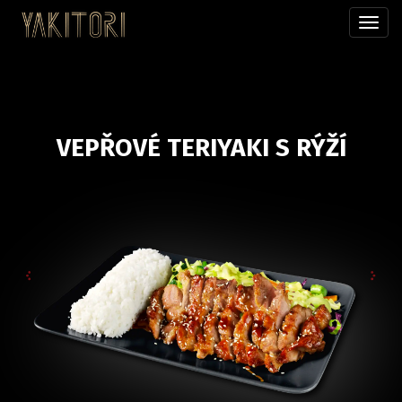
Přepn
menu
VEPŘOVÉ TERIYAKI S RÝŽÍ