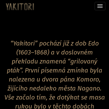
Přepn
menu
“Yakitori” pochází již z dob Edo
(1603–1868) a v doslovném
překladu znamená “grilovaný
pták”. První písemná zmínka byla
nalezena u dvora pána Komoro,
žijícího nedaleko města Nagano.
Vše začalo tím, že dotýkat se masa
rukou bylo v těchto dobách