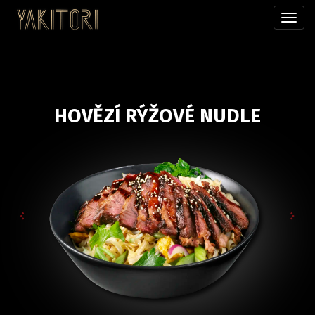
Přepn
menu
HOVĚZÍ RÝŽOVÉ NUDLE