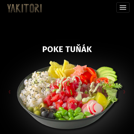
Přepn
menu
POKE TUŇÁK