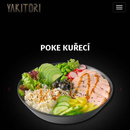
Přepn
menu
POKE KUŘECÍ