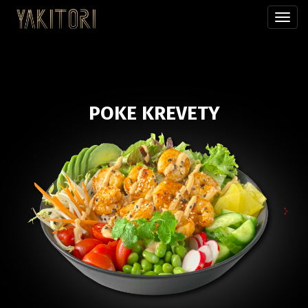
Přepn
menu
POKE KREVETY