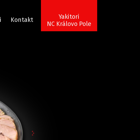
Yakitori
i
Kontakt
NC Královo Pole