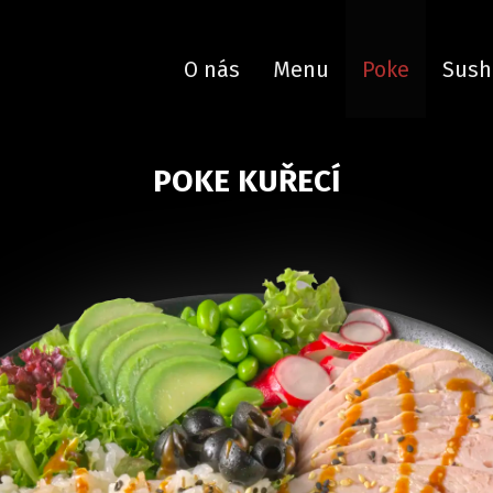
O nás
Menu
Poke
Sush
POKE KUŘECÍ