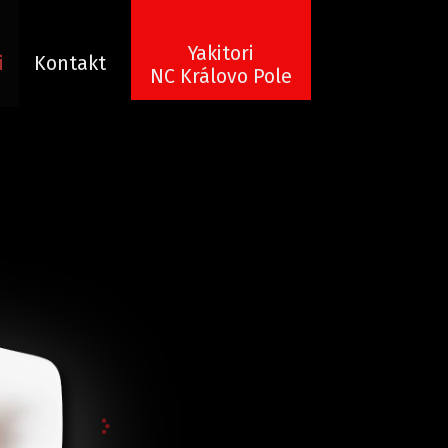
Yakitori
i
Kontakt
NC Královo Pole