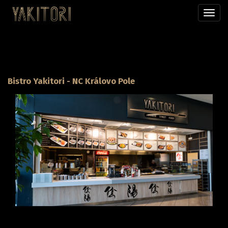
Přepn
menu
Bistro Yakitori - NC Královo Pole